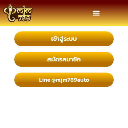
Skip
to
content
เข้าสู่ระบบ
สมัครสมาชิก
Line @mjm789auto
บทความ พา