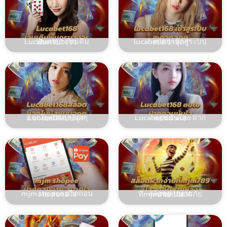
Lucabet168 เว็บเดิมพันครบวงจร
lucabet168 เข้าสู่ระบบ สะดวกสุดๆ
Lucabet168สล็อต แจกโบนัสแบบจุกๆ
Lucabet168 auto ฝากถอนมั่นใจ
mjm shopee ฝากถอนง่าย สบายใจ
สล็อตฝากง่ายที่mjm789 ปลอดภัยหายห่วง