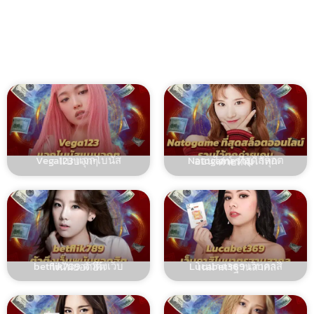
รวย
P
P
P
P
P
P
a
a
a
a
a
a
g
g
g
g
g
g
e
e
e
e
e
e
Vega123 แจกโบนัสแบบจุกๆ
Natogame ที่สุดสล็อตออนไลน์ รวมไว้ทุกค่ายเกม
betflik789 ตัวตึงเว็บพนันยอดฮิต
Lucabet369 เว็บคาสิโนมาตรฐานสากล