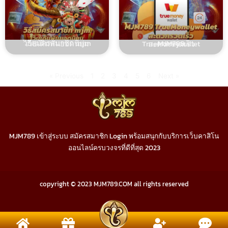
วิธีสมัครสมาชิก mjm เว็บเดิมพันยอดนิยม
MJM789 TrueMoneywallet สะดวกรวดเร็ว
« Previous
1
2
3
4
5
6
Next »
MJM789
เข้าสู่ระบบ สมัครสมาชิก Login พร้อมสนุกกับบริการเว็บคาสิโน
ออนไลน์ครบวงจรที่ดีที่สุด 2023
copyright © 2023 MJM789.COM all rights reserved