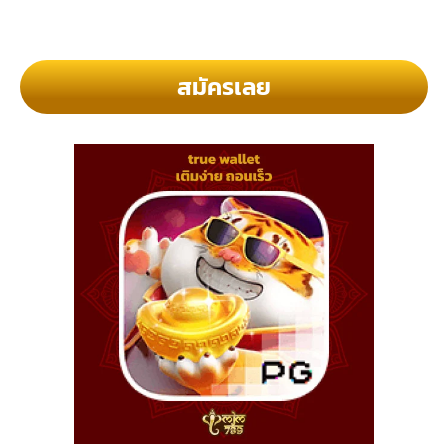
สมัครเลย