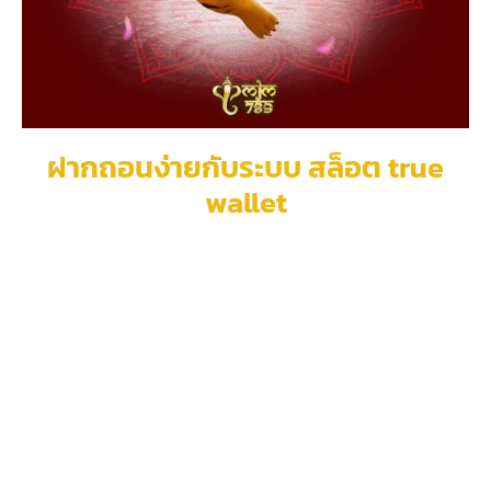
ฝากถอนง่ายกับระบบ สล็อต true
wallet
เว็บตรงฝากผ่านวอเลท ผู้ให้บริการสล็อตที่คุณสามารถเติมเงินเข้า
เล่นได้ ผ่านช่องทางแอปพลิเคชัน true wallet เป็นบริการเติมเงินเพื่อ
เข้าเล่นเกมสล็อต ที่การันตีว่ากำลังมาแรง และได้รับความนิยมอย่าง
มากในตอนนี้ พร้อมมอบความสะดวกให้คุณได้เข้าเล่น เว็บตรงฝาก
ผ่านวอเลท ได้อย่างเต็มที่ ด้วยบริการฝากถอนเงินแบบอัตโนมัติ ไม่มี
ขั้นต่ำ ใช้เวลาทำรายการเพียงไม่ถึง 1 นาที ก็สามารถเข้าเล่นเกม
สล็อตที่คุณต้องการได้ทันที ไม่ต้องเสียเวลากับการทำรายการที่ยุ่งยาก
พบกับประสบการณ์ใหม่ไปกับการเล่นเกมสล็อต ที่มาพร้อมกับความ
ทันสมัยได้ที่ เว็บตรงฝากผ่านวอเลท เว็บสล็อตที่ได้รับความนิยมมา
อย่างต่อเนื่อง มาพร้อมกับความสนุกแบบครบวงจร เป็นแหล่งรวมเกม