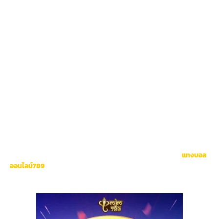
สมัครง่าย เพียง 15 วินาที ไม่ต้องให้ข้อมูลแอดมิน สมัครผ่านระบบ
อัตโนมัติได้ทันที
ฝากถอนเงินรวดเร็วทันใจ เฉลี่ยใช้เวลาไม่เกิน 30 วินาที ในการ
ฝากเงินเข้า หรือถอนเงินออก
ฝากเงินไม่ต้องแจ้งสลิปพนักงาน เพราะระบบจะนำเงินเข้าระบบ
ให้อัตโนมัติ
ระบบใช้งานง่ายที่สุด มีผู้ใช้งานเล่นอยู่จำนวนมากที่สุดใน
ประเทศไทย
ฐานการเงินมั่นคง ใหญ่สุด ลำดับต้นๆของประเทศ
โปรโมชั่นหลากหลาย แจกกันทุกวัน ฟรีเครดิต
เล่นได้ไม่มีเบื่อ เพราะมีให้เลือกเล่นหลากหลายเกมพนันในปัจจุบัน
อัฟเดตเกมส์ใหม่ทุกวัน มีเกมส์ให้เลือกเล่นมากกว่า 10,000+ เกมส์
ในปัจจุบัน
ถ้าใครเบื่อสล็อตแล้วหละก็ มาลองเดิมพันสายฟุตบอลกันดูที่
แทงบอล
ออนไลน์789