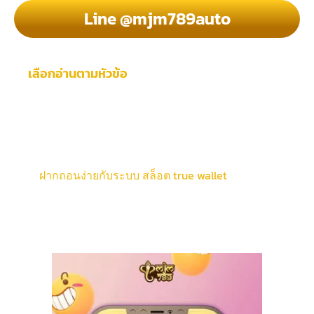
Line @mjm789auto
เลือกอ่านตามหัวข้อ
สล็อต789 ฝาก-ถอน true wallet ฝากโดยไม่มีขั้นต่ำ
สล็อตpg 789 ฝาก-ถอน true wallet ไม่มีบัญชี
ธนาคาร
ฝากถอนง่ายกับระบบ สล็อต true wallet
สรุป สล็อต789 ฝาก-ถอน true wallet น่าสนใจ
อะไรบ้าง