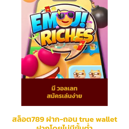
สล็อต789 ฝาก-ถอน true wallet
ฝากโดยไม่มีขั้นต่ำ