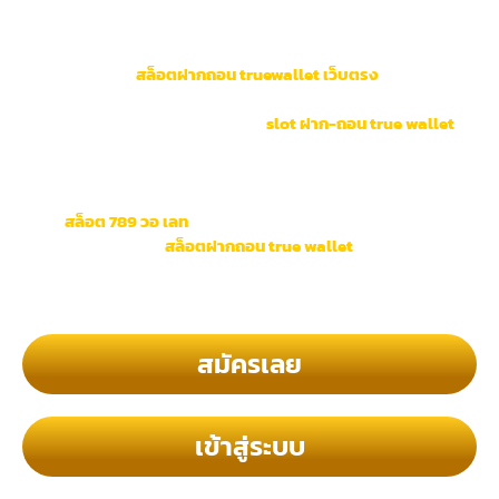
ปลอดภัยในระดับสูงและ
ไปได้เลยโดยที่ไม่ต้องใช่บัญชีธนาคาร ซึ่ง
เป็นแอพลิเคชั่นเกี่ยวกับการเงินที่ได้รับความนิยมเป็นอย่างมากใน
ตอนนี้ ซึ่งสามารถทำรายการทางการเงินได้ง่ายๆภายใน 1 วินาที
เท่านั้น ด้วยระบบ
สล็อตฝากถอน truewallet เว็บตรง
ก็สามารถเข้า
มาเล่นกับเกมและถ้าหากได้ jackpot ก็สามารถฝากถอนผ่านทางเว็บ
ของเราได้เลยทันทีสามารถเล่น
ง่ายๆ
slot
ฝาก-ถอน true wallet
เพื่อ
มอบความสะดวกสบายให้กับผู้เล่นและสมาชิกของเรากับบริการ
ฝาก
ง่ายๆ รับไปเลยทันทีไม่ว่าลูกค้าจะมีบัญชีธนาคารหรือไม่มี
นั้นง่าย
สำหรับคุณในการฝากถอน
การันตีลูกค้าทุกท่านจะสามารถสร้างราย
ได้ด้วย
สล็อต 789 วอ เลท
หรือ PG ให้กับตัวคุณเองได้อย่างแน่นอน
100% และยังมีบริการ
สล็อตฝากถอน true wallet
ในการฝากไม่มีขั้น
ต่ำอีกด้วย
สมัครเลย
เข้าสู่ระบบ